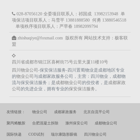
028-87056120 全委项目联系人：祁国成 13982153948 单
项保洁项目联系人：马雪平 13881888580 何勇 13880546518
单项秩序项目联系人：严早春 18982099794
zhishuqiye@foxmail.com 版权所有
网站技术支持：
极客联
盟
四川省成都市锦江区喜树街75号云里大厦11楼10号
四川物业公司
-保安保洁服务-四川置蜀物业是成都地区专业
的
物业公司
与成都家政服务公司，主营：四川物业，成都物
流与保安保洁服务；是
成都物业公司
的佼佼者，是
成都家政
公司
的先进企业，拥有专业的
保安保洁服务
。
友情链接：
物业公司
成都家政服务
北京自流平公司
聚丙烯酰胺
合肥混凝土拆除
滁州保安公司
成都物业公司
国际快递
COD试剂
瑞尔康隐形眼镜
四川物业公司