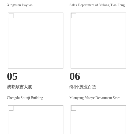
Xingyuan Jiayuan
Sales Department of Yulong Tian Feng
05
06
成都顺吉大厦
绵阳·茂业百货
Chengdu Shunji Building
Mianyang Maoye Department Store