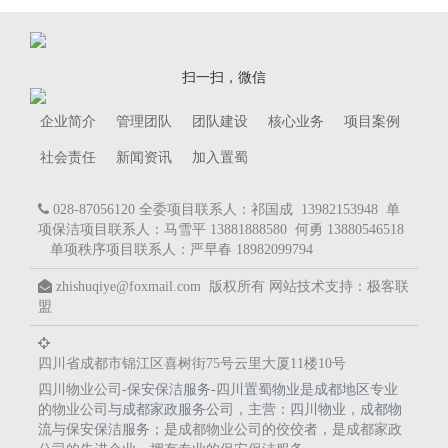
扫一扫，微信
企业简介
管理团队
团队建设
核心业务
项目案例
社会责任
新闻资讯
加入置蜀
028-87056120 全委项目联系人：祁国成 13982153948 单
项保洁项目联系人：马雪平 13881888580 何勇 13880546518
单项秩序项目联系人：严早春 18982099794
zhishuqiye@foxmail.com 版权所有
网站技术支持：
极客联
盟
四川省成都市锦江区喜树街75号云里大厦11楼10号
四川物业公司
-保安保洁服务-四川置蜀物业是成都地区专业
的
物业公司
与成都家政服务公司，主营：四川物业，成都物
流与保安保洁服务；是
成都物业公司
的佼佼者，是
成都家政