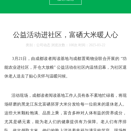
公益活动进社区，富硒大米暖人心
类别：公司动态 浏览次数：100次 时间：2025-03-22
3月21日，由成都读者阅读基地与成都置蜀物业联合开展的 “功
能农业进社区，开仓大放粮” 公益活动在社区内温情启幕，为社区退
休老人送去了贴心关怀与温暖问候。
活动现场，成都读者阅读基地工作人员有条不紊地忙碌着，将现
场研磨的黑龙江东北富硒胚芽大米分发给每一位前来的退休老人。
这些大米颗粒饱满、品质上乘，富含多种对人体有益的营养成分，
尤其是硒元素，能为老人们的健康提供有力保障。老人们有序排
队，依次领取大米，他们的脸上洋溢着幸福与满足的笑容，现场氛