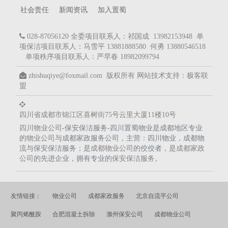
社会责任
新闻资讯
加入置蜀
028-87056120 全委项目联系人：祁国成 13982153948 单
项保洁项目联系人：马雪平 13881888580 何勇 13880546518
单项秩序项目联系人：严早春 18982099794
zhishuqiye@foxmail.com 版权所有
网站技术支持：
极客联
盟
四川省成都市锦江区喜树街75号云里大厦11楼10号
四川物业公司
-保安保洁服务-四川置蜀物业是成都地区专业
的
物业公司
与成都家政服务公司，主营：四川物业，成都物
流与保安保洁服务；是
成都物业公司
的佼佼者，是
成都家政
公司
的先进企业，拥有专业的
保安保洁服务
。
友情链接：
物业公司
成都家政服务
北京自流平公司
聚丙烯酰胺
合肥混凝土拆除
滁州保安公司
成都物业公司