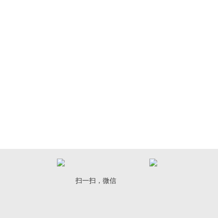
扫一扫，微信