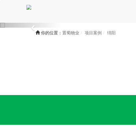
你的位置：
置蜀物业
项目案例
绵阳