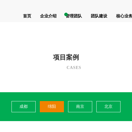
首页
企业介绍
管理团队
团队建设
核心业
项目案例
CASES
成都
绵阳
南京
北京