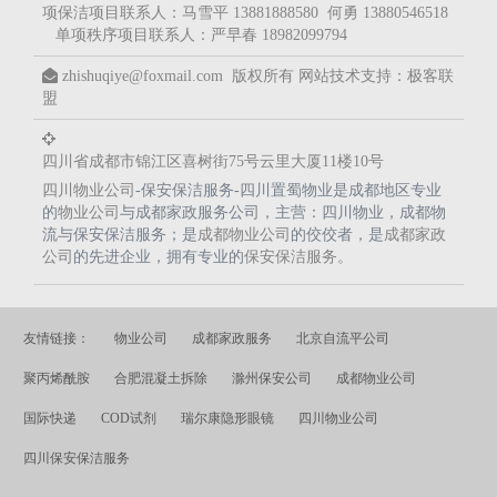
项保洁项目联系人：马雪平 13881888580 何勇 13880546518
单项秩序项目联系人：严早春 18982099794
zhishuqiye@foxmail.com 版权所有
网站技术支持：
极客联
盟
四川省成都市锦江区喜树街75号云里大厦11楼10号
四川物业公司
-保安保洁服务-四川置蜀物业是成都地区专业
的
物业公司
与成都家政服务公司，主营：四川物业，成都物
流与保安保洁服务；是
成都物业公司
的佼佼者，是
成都家政
公司
的先进企业，拥有专业的
保安保洁服务
。
友情链接：
物业公司
成都家政服务
北京自流平公司
聚丙烯酰胺
合肥混凝土拆除
滁州保安公司
成都物业公司
国际快递
COD试剂
瑞尔康隐形眼镜
四川物业公司
四川保安保洁服务