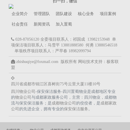
扫一扫，微信
企业简介
管理团队
团队建设
核心业务
项目案例
社会责任
新闻资讯
加入置蜀
028-87056120 全委项目联系人：祁国成 13982153948 单
项保洁项目联系人：马雪平 13881888580 何勇 13880546518
单项秩序项目联系人：严早春 18982099794
zhishuqiye@foxmail.com 版权所有
网站技术支持：
极客联
盟
四川省成都市锦江区喜树街75号云里大厦11楼10号
四川物业公司
-保安保洁服务-四川置蜀物业是成都地区专业
的
物业公司
与成都家政服务公司，主营：四川物业，成都物
流与保安保洁服务；是
成都物业公司
的佼佼者，是
成都家政
公司
的先进企业，拥有专业的
保安保洁服务
。